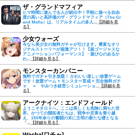
ザ・グランドマフィア
ヒマ時間に遊んでる人が続出中！手軽に遊べる自由
度の高いと高評価のザ・グランドマフィア（The Gr
and Mafia）は、リアルタイムの多人
...
【詳細を見
る】
少女ウォーズ
今なら美少女の無料ガチャが引けます。豊富なオリ
ジナルストーリーが超激アツ！！【超ゴージャスな
アニメーションパフォーマンス】・遊び心のあるか
わ
...
【詳細を見る】
モンスターカンパニー
無料でガチャ引き放題！ かわいい楽しい放置ゲーム
です！放置ゲーム × モンスター育成 × 完全無料ガチ
ャ ＝ やみつき経営シミュレーショ
...
【詳細を見
る】
アークナイツ：エンドフィールド
ようこそタロⅡへ。ここは美しくも危険に満ちた世
界。かつての開拓者たちは、戦争や災害を乗り越
え、150年余りの奮闘の末に文明の新たな礎となる
「
...
【詳細を見る】
Wacha[ワチャ]