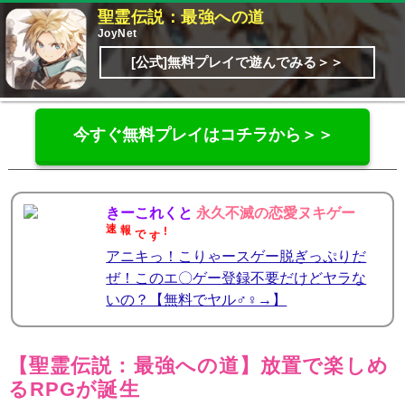
聖霊伝説：最強への道
JoyNet
[公式]無料プレイで遊んでみる＞＞
今すぐ無料プレイはコチラから＞＞
きーこれくと
永久不滅の恋愛ヌキゲー
!
す
速
で
報
アニキっ！こりゃースゲー脱ぎっぷりだ
ぜ！このエ〇ゲー登録不要だけどヤラな
いの？【無料でヤル♂♀→】
【聖霊伝説：最強への道】放置で楽しめ
るRPGが誕生