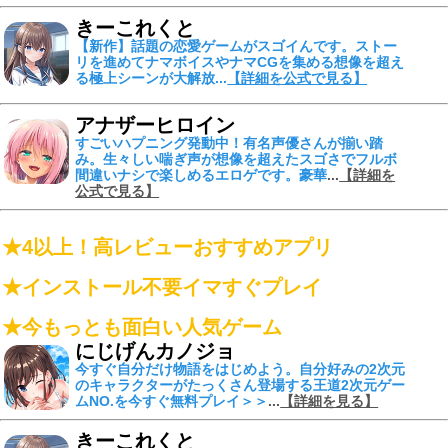
きーこれくと
【新作】話題の恋愛ゲームがスゴイんです。ストー
リを進めて
ナマボイスやナマCGを集める
想像を超え
る
極上シーンが大解放...
【詳細を公式で見る】
アナザーヒロイン
すごいハプニング発動中！
有名声優さんが揃い踏
み。生々しい喘ぎ声が想像を超えたスゴさでフルボ
間違いナシで楽しめるエロゲです。豪華
...
【詳細を
公式で見る】
★4以上！高レビューおすすめアプリ
★インストール不要イマすぐプレイ
★今もっとも面白い人気ゲーム
にじげんカノジョ
今すぐ自分だけ物語をはじめよう。自分好みの2次元
のキャラクターがたっくさん登場する王道2次元ゲー
ムNO.を今すぐ無料プレイ＞＞
...
【詳細を見る】
きーこれくと