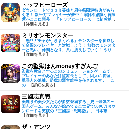
トップヒーローズ
ダウンロードでＳＳＲ英雄と周年祭限定特典がもら
える！ 数千万プレイヤーが夢中！摩訶不思議な冒険
譚がここに開幕！ 「トップヒーローズ」は新感覚
...
【詳細を見る】
ミリオンモンスター
「無料ガチャが引きまくれる」モンスターを育成し
て全国のプレイヤーと対戦しよう！ 無数のモンスタ
ーと戦い、仲間となり、共に成長していく！ やり
...
【詳細を見る】
この監獄ほんmoneyすぎんご
監獄を舞台とするこのシミュレーションゲームで、
プレイヤーのあなたは監獄長として、囚人の管理、
重罪人の追捕、監獄の運営維持を任されます。 こ
の
...
【詳細を見る】
三國志真戦
美麗系の美少女たちが多数登場する。史上最強の三
国志ゲーム。みんなが始めてる全世界で5000万ダウ
ンロードを突破の『三國志・戦略版』、 日本市
...
【詳細を見る】
ザ・アンツ