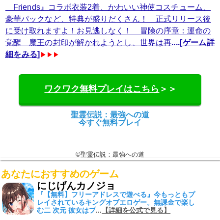
Friends』コラボ衣装2着、かわいい神使コスチューム、
豪華パックなど、特典が盛りだくさん！ 正式リリース後
に受け取れますよ！お見逃しなく！ 冒険の序章：運命の
覚醒 魔王の封印が解かれようとし、世界は再
....[
ゲーム詳
細をみる
]
▶▶▶
ワクワク無料プレイはこちら
＞＞
聖霊伝説：最強への道
今すぐ無料プレイ
©聖霊伝説：最強への道
あなたにおすすめのゲーム
にじげんカノジョ
『
【無料】フリーアドレスで遊べる
』今もっともプ
レイされているキングオブエロゲー。
無課金
で楽し
む二 次元 彼女はプ
...
【詳細を公式で見る】