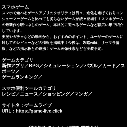
スマホゲーム
スマホで遊べるゲームアプリのクオリティは日々、進化を遂げておりコン
シューマーゲームと比べても劣らないゲームが続々登場中！スマホゲーム
の最新作や暇つぶしのゲーム、本格的に遊べるゲームなど幅広い形で紹介
しています。
実況やガチャなどの動画から、おすすめのポイント、ユーザーのゲームに
対してのレビューなどの情報を掲載中！今後は、攻略wiki、リセマラ情
報、などの掲示板との連携！ゲーム画像検索なども実装予定。
ゲームカテゴリ
新作アプリ
／
RPG
／
シミュレーション
／
パズル
／
カード
／
ス
ポーツ
／
ゲームランキング
／
スマホ便利ツールカテゴリ
レシピ
／
ニュース
／
ショッピング
／
マンガ
／
サイト名：ゲームライブ
URL：https://game-live.click