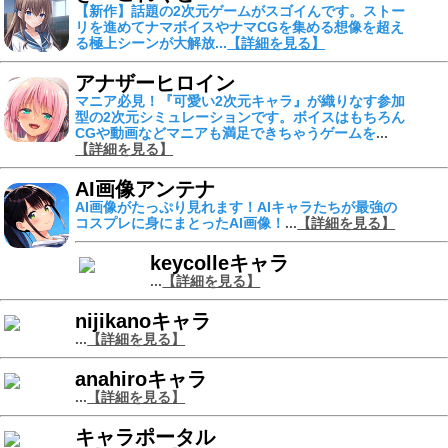
【新作】話題の2次元ゲームがスゴイんです。ストー
リを進めて
ナマボイスやナマCGを集める
想像を超え
る
極上シーンが大解放
...
【詳細を見る】
アナザーヒロイン
マニア必見！『可愛い2次元キャラ』が織りなす参加
型の2次元シミュレーションです。ボイスはもちろん
CGや動画などマニアも満足できちゃうゲームを
...
【詳細を見る】
AI画像アンテナ
AI画像がたっぷり見れます！
AIキャラたちが最強の
コスプレに身にまとったAI画像！
...
【詳細を見る】
keycolleキャラ
...
【詳細を見る】
nijikanoキャラ
...
【詳細を見る】
anahiroキャラ
...
【詳細を見る】
キャラポータル