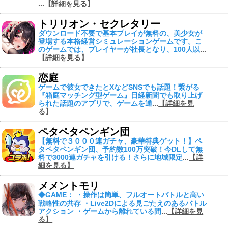
...
【詳細を見る】
トリリオン・セクレタリー
ダウンロード不要で基本プレイが無料の、美少女が
登場する本格経営シミュレーションゲームです。こ
のゲームでは、プレイヤーが社長となり、100人以
...
【詳細を見る】
恋庭
ゲームで彼女できたとXなどSNSでも話題！繋がる
『箱庭マッチング型ゲーム』
日経新聞でも取り上げ
られた
話題のアプリで、ゲームを通
...
【詳細を見
る】
ペタペタペンギン団
【無料で３０００連ガチャ、豪華特典ゲット！】ペ
タペタペンギン団、予約数100万突破！今DLして無
料で3000連ガチャを引ける！さらに地域限定
...
【詳
細を見る】
メメントモリ
◆GAME： ・操作は簡単、フルオートバトルと高い
戦略性の共存 ・Live2Dによる見ごたえのあるバトル
アクション ・ゲームから離れている間
...
【詳細を見
る】