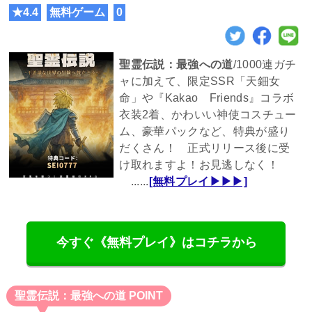
★4.4
無料ゲーム
0
聖霊伝説：最強への道
/1000連ガチ
ャに加えて、限定SSR「天鈿女
命」や『Kakao Friends』コラボ
衣装2着、かわいい神使コスチュー
ム、豪華パックなど、特典が盛り
だくさん！ 正式リリース後に受
け取れますよ！お見逃しなく！
......
[無料プレイ▶▶▶]
今すぐ《無料プレイ》はコチラから
聖霊伝説：最強への道 POINT