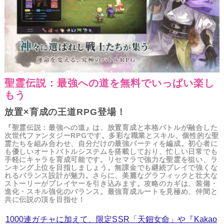
聖霊伝説：最強への道を無料でいっぱい楽し
もう
放置×育成の王道RPG登場！
『聖霊伝説：最強への道』は、放置育成と本格バトルが融合した
次世代ファンタジーRPGです。多彩な職業とスキル、個性的な聖
霊たちを組み合わせ、自分だけの最強パーティを編成。初心者に
も優しいオートバトルシステムを搭載しており、忙しい日常でも
手軽にキャラを育成可能です。リセマラで強力な聖霊を狙い、ラ
ンキング上位を目指しましょう。無課金でも継続プレイで強くな
れるバランス設計が魅力。さらに、美麗なグラフィックと壮大な
ストーリーがプレイヤーを引き込みます。攻略のカギは、装備・
進化・スキル強化のバランス。最強育成ルートを見極め、仲間と
共に伝説の頂を目指せ！
1000連ガチャに加えて、限定SSR「天鈿女命」や『Kakao