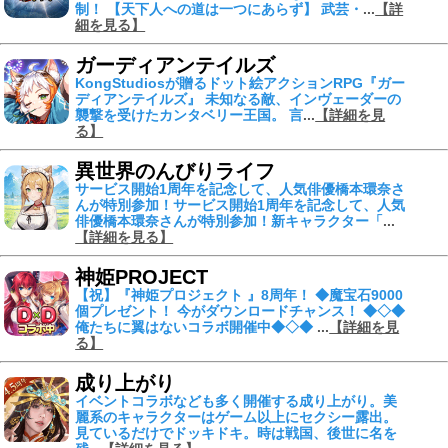
制！ 【天下人への道は一つにあらず】 武芸・
...
【詳
細を見る】
ガーディアンテイルズ
KongStudiosが贈るドット絵アクションRPG『ガー
ディアンテイルズ』 未知なる敵、インヴェーダーの
襲撃を受けたカンタベリー王国。 言
...
【詳細を見
る】
異世界のんびりライフ
サービス開始1周年を記念して、人気俳優橋本環奈さ
んが特別参加！サービス開始1周年を記念して、人気
俳優橋本環奈さんが特別参加！新キャラクター「
...
【詳細を見る】
神姫PROJECT
【祝】『神姫プロジェクト 』8周年！ ◆魔宝石9000
個プレゼント！ 今がダウンロードチャンス！ ◆◇◆
俺たちに翼はないコラボ開催中◆◇◆
...
【詳細を見
る】
成り上がり
イベントコラボなども多く開催する成り上がり。美
麗系のキャラクターはゲーム以上にセクシー露出。
見ているだけでドッキドキ。時は戦国、後世に名を