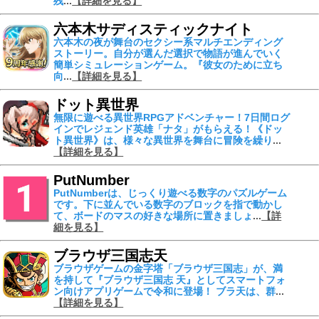
残
...
【詳細を見る】
六本木サディスティックナイト
六本木の夜が舞台のセクシー系マルチエンディング
ストーリー。自分が選んだ選択で物語が進んでいく
簡単シミュレーションゲーム。『彼女のために立ち
向
...
【詳細を見る】
ドット異世界
無限に遊べる異世界RPGアドベンチャー！7日間ログ
インでレジェンド英雄「ナタ」がもらえる！《ドッ
ト異世界》は、様々な異世界を舞台に冒険を繰り
...
【詳細を見る】
PutNumber
PutNumberは、じっくり遊べる数字のパズルゲーム
です。下に並んでいる数字のブロックを指で動かし
て、ボードのマスの好きな場所に置きましょ
...
【詳
細を見る】
ブラウザ三国志天
ブラウザゲームの金字塔「ブラウザ三国志」が、満
を持して『ブラウザ三国志 天』としてスマートフォ
ン向けアプリゲームで令和に登場！ ブラ天は、群
...
【詳細を見る】