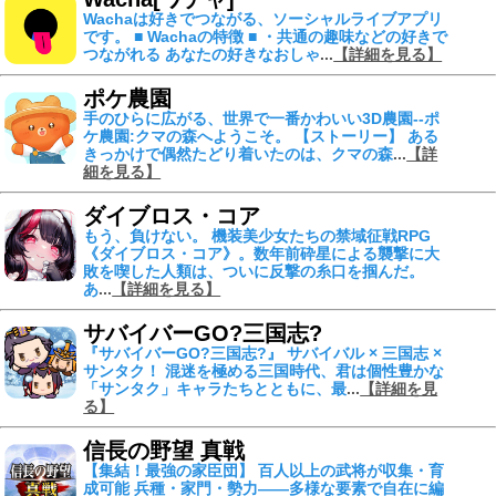
Wachaは好きでつながる、ソーシャルライブアプリ
です。 ■ Wachaの特徴 ■ ・共通の趣味などの好きで
つながれる あなたの好きなおしゃ
...
【詳細を見る】
ポケ農園
手のひらに広がる、世界で一番かわいい3D農園--ポ
ケ農園:クマの森へようこそ。 【ストーリー】 ある
きっかけで偶然たどり着いたのは、クマの森
...
【詳
細を見る】
ダイブロス・コア
もう、負けない。 機装美少女たちの禁域征戦RPG
《ダイブロス・コア》。数年前砕星による襲撃に大
敗を喫した人類は、ついに反撃の糸口を掴んだ。
あ
...
【詳細を見る】
サバイバーGO?三国志?
『サバイバーGO?三国志?』 サバイバル × 三国志 ×
サンタク！ 混迷を極める三国時代、君は個性豊かな
「サンタク」キャラたちとともに、最
...
【詳細を見
る】
信長の野望 真戦
【集結！最強の家臣団】 百人以上の武将が収集・育
成可能 兵種・家門・勢力――多様な要素で自在に編